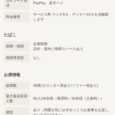
ＱＲコード決
PayPay、楽天ペイ
済
サービス料 ランチ5％・ディナー10％を頂戴致
料金備考
します
たばこ
全席禁煙
禁煙・喫煙
店外・屋外に喫煙スペースあり
喫煙専用室
なし
お席情報
総席数
48席(カウンター席あり/ソファー席あり)
最大宴会収容
50人(48名様（着席時）50名様（立食時）)
人数
あり（周囲を気にせずゆっくりお食事をお楽し
個室
みいただけます♪）