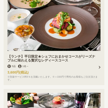
【ランチ】平日限定★シェフにおまかせコースがリーズナ
ブルに味わえる贅沢なレディースコース
5品
1名
～
3,600円
(税込)
※別途サービス料5％を頂戴いたします。※＋330円で男性のお客様もご注文頂けま
す。