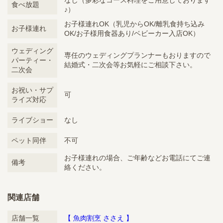
食べ放題
♪）
お子様連れOK（乳児からOK/離乳食持ち込み
お子様連れ
OK/お子様用食器あり/ベビーカー入店OK）
ウェディング
専任のウェディングプランナーもおりますので
パーティー・
結婚式・二次会等お気軽にご相談下さい。
二次会
お祝い・サプ
可
ライズ対応
ライブショー
なし
ペット同伴
不可
お子様連れの場合、ご年齢などお電話にてご連
備考
絡ください。
関連店舗
店舗一覧
【 魚肉割烹 ささえ 】