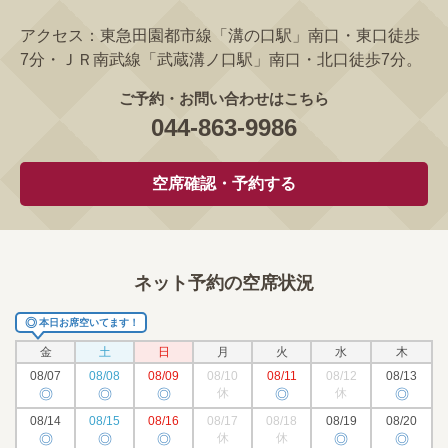
アクセス：
東急田園都市線「溝の口駅」南口・東口徒歩
7分・ＪＲ南武線「武蔵溝ノ口駅」南口・北口徒歩7分。
ご予約・お問い合わせはこちら
044-863-9986
空席確認・予約する
ネット予約の空席状況
◎
本日お席空いてます！
金
土
日
月
火
水
木
08/07
08/08
08/09
08/10
08/11
08/12
08/13
◎
◎
◎
休
◎
休
◎
08/14
08/15
08/16
08/17
08/18
08/19
08/20
◎
◎
◎
休
休
◎
◎