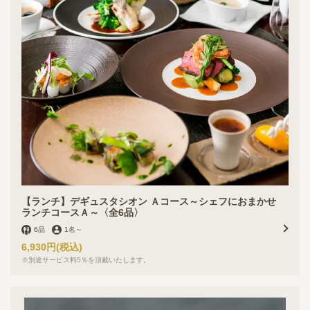
この店舗情報をシェアする
【フランセーズ ラ・ポルテ】今年も桃のポタージュ始め
ました★
神奈川県川崎市高津区久本１丁目16-20 フィオーレの森 リラ館 1F
【ランチ】デギュスタシオン Ａコース～シェフにおまかせ
ランチコースＡ～〈全6品〉
https://laporte.owst.jp/
6品
1名
～
6,930円
(税込)
お店情報をコピー
※別途サービス料5％を頂戴いたします。