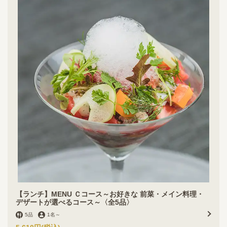
閉じる
【ランチ】MENU Ｃコース～お好きな 前菜・メイン料理・
デザートが選べるコース～〈全5品〉
5品
1名
～