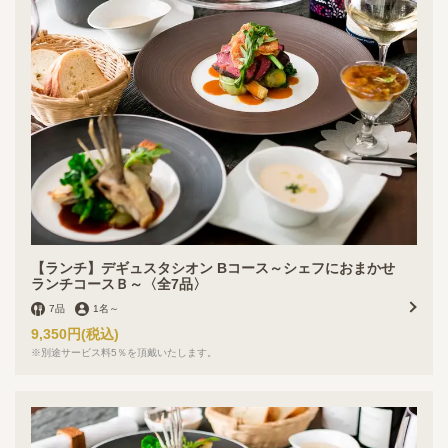
【ランチ】デギュスタシオン Bコース～シェフにおまかせ
ランチコースＢ～〈全7品〉
7品
1名
～
9,350円
(税込)
※別途サービス料5％を頂戴いたします。