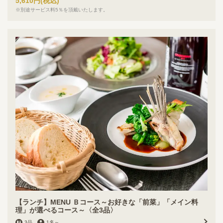
5,610円
(税込)
※別途サービス料5％を頂戴いたします。
【ランチ】MENU Ｂコース～お好きな「前菜」「メイン料
理」が選べるコース～〈全3品〉
3品
1名
～