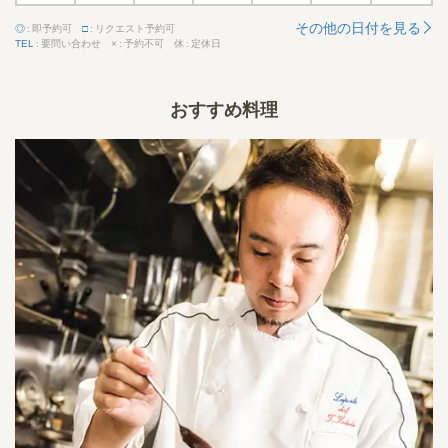
その他の日付を見る
◎
即予約可
□
リクエスト予約可
TEL
要問い合わせ
×
予約不可
休
定休日
おすすめ料理